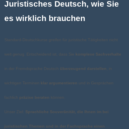
Juristisches Deutsch, wie Sie
es wirklich brauchen
Standard-Deutschkurse greifen für juristische Tätigkeiten nicht
weit genug. Entscheidend ist, dass Sie
komplexe Sachverhalte
in der Fremdsprache Deutsch
überzeugend darstellen
, in
wichtigen Terminen
klar argumentieren
und in Gesprächen
fachlich
präzise beraten
können.
Unser Ziel:
Sprachliche Souveränität, die Ihnen im bei
juristischen Themen und in der Fachsprache einen